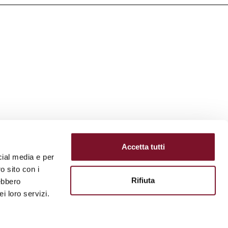
SOCIAL
Accetta tutti
cial media e per
o sito con i
Rifiuta
rebbero
i loro servizi.