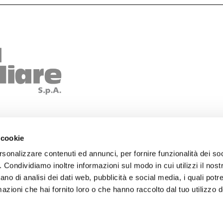
IMMOBILI
FRANCHISING
 cookie
Cerca immobili
Chi siamo
Valuta la tua casa
Agenzie
rsonalizzare contenuti ed annunci, per fornire funzionalità dei so
o. Condividiamo inoltre informazioni sul modo in cui utilizzi il nostr
Magazine
Entra nella squadra
ano di analisi dei dati web, pubblicità e social media, i quali pot
azioni che hai fornito loro o che hanno raccolto dal tuo utilizzo de