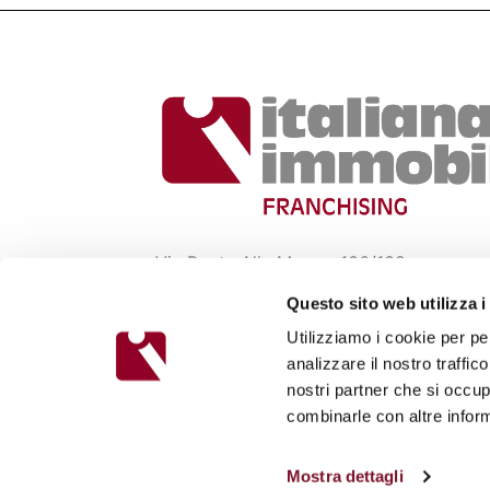
Via Ponte Alle Mosse, 136/138,
50144 Firenze
Questo sito web utilizza i
Tel. +39 055361146
Utilizziamo i cookie per pe
Mail: italiana@italianaimmobiliare.it
analizzare il nostro traffic
nostri partner che si occup
combinarle con altre inform
Mostra dettagli