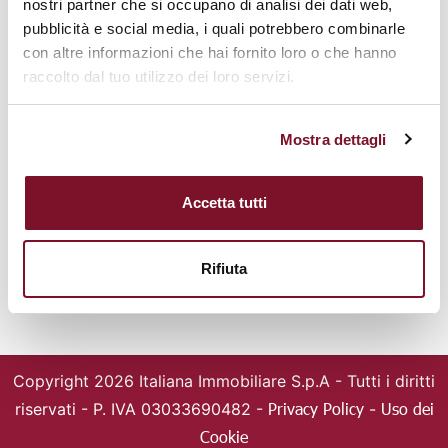
nostri partner che si occupano di analisi dei dati web,
50144 Firenze
pubblicità e social media, i quali potrebbero combinarle
Tel. +39 055361146
con altre informazioni che hai fornito loro o che hanno
Mail: italiana@italianaimmobiliare.it
raccolto dal tuo utilizzo dei loro servizi.
IMMOBILI
FRANCHISING
Cerca immobili
Chi siamo
Mostra dettagli
Valuta la tua casa
Agenzie
Magazine
Entra nella squadra
Accetta tutti
SOCIAL
Rifiuta
Copyright 2026 Italiana Immobiliare S.p.A -
Tutti i diritti
Privacy Policy
Uso dei
riservati - P. IVA 03033690482 -
-
Cookie