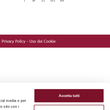
Privacy Policy
Uso dei Cookie
-
-
Accetta tutti
cial media e per
o sito con i