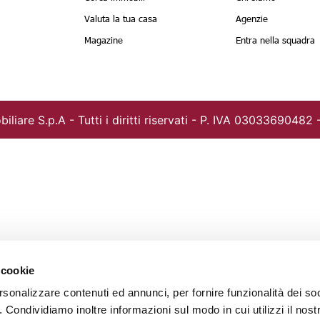
Valuta la tua casa
Agenzie
Magazine
Entra nella squadra
iliare S.p.A -
Tutti i diritti riservati - P. IVA 03033690482 
 cookie
rsonalizzare contenuti ed annunci, per fornire funzionalità dei so
o. Condividiamo inoltre informazioni sul modo in cui utilizzi il nostr