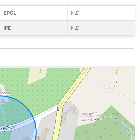
EPGL
N.D.
IPE
N.D.