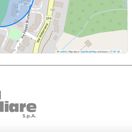
|
Map data ©
contributors,
Leaflet
OpenStreetMap
CC-BY-SA