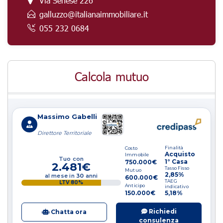
Via Senese 226
galluzzo@italianaimmobiliare.it
055 232 0684
Calcola mutuo