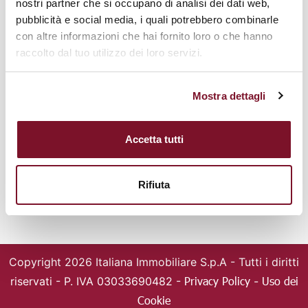
nostri partner che si occupano di analisi dei dati web,
50144 Firenze
pubblicità e social media, i quali potrebbero combinarle
Tel. +39 055361146
con altre informazioni che hai fornito loro o che hanno
Mail: italiana@italianaimmobiliare.it
raccolto dal tuo utilizzo dei loro servizi.
IMMOBILI
FRANCHISING
Cerca immobili
Chi siamo
Mostra dettagli
Valuta la tua casa
Agenzie
Magazine
Entra nella squadra
Accetta tutti
SOCIAL
Rifiuta
Copyright 2026 Italiana Immobiliare S.p.A -
Tutti i diritti
Privacy Policy
Uso dei
riservati - P. IVA 03033690482 -
-
Cookie