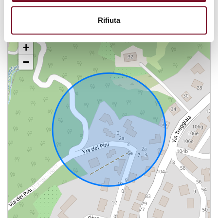
Mappa
Rifiuta
+
−