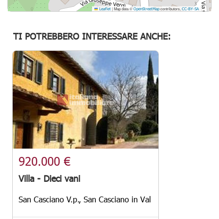
|
Map data ©
contributors,
Leaflet
OpenStreetMap
CC-BY-SA
TI POTREBBERO INTERESSARE ANCHE:
920.000 €
Villa - Dieci vani
San Casciano V.p., San Casciano in Val di Pesa