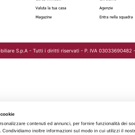
Valuta la tua casa
Agenzie
Magazine
Entra nella squadra
iliare S.p.A -
Tutti i diritti riservati - P. IVA 03033690482 
 cookie
rsonalizzare contenuti ed annunci, per fornire funzionalità dei so
o. Condividiamo inoltre informazioni sul modo in cui utilizzi il nostr