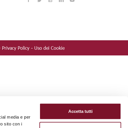
Privacy Policy
Uso dei Cookie
-
-
Accetta tutti
cial media e per
o sito con i