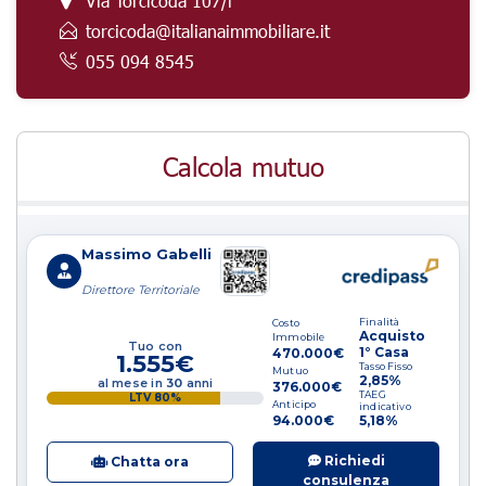
Via Torcicoda 107/r
torcicoda@italianaimmobiliare.it
055 094 8545
Calcola mutuo