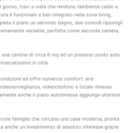
l giorno, travi a vista che rendono l’ambiente caldo e
tura è funzionale e ben integrato nella zona living,
mpleta il piano un secondo bagno, due comodi ripostigli
tremamente versatile, perfetta come seconda camera,
o una cantina di circa 6 mq ed un prezioso posto auto
icercatissimo in città.
 condizioni ed offre numerosi comfort: aria
 videosorveglianza, videocitofono e locale rimessa
ttamente anche il piano autorimessa aggiunge ulteriore
piccole famiglie che cercano una casa moderna, pronta
a anche un investimento di assoluto interesse grazie