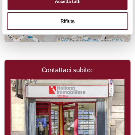
Accetta tutti
Rifiuta
|
Map data ©
contributors,
Leaflet
OpenStreetMap
CC-BY-SA
Contattaci subito: