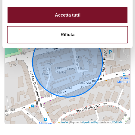
+
Accetta tutti
−
Rifiuta
|
Map data ©
contributors,
Leaflet
OpenStreetMap
CC-BY-SA