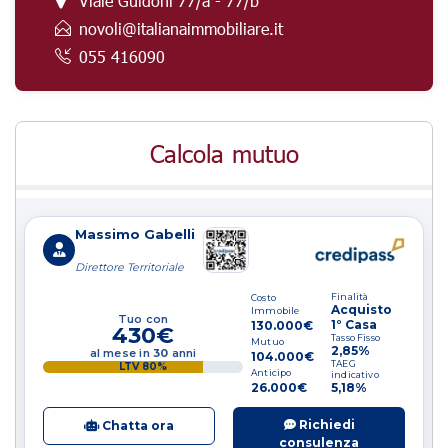
Viale Guidoni 77/a - 77/b
novoli@italianaimmobiliare.it
055 416090
Calcola mutuo