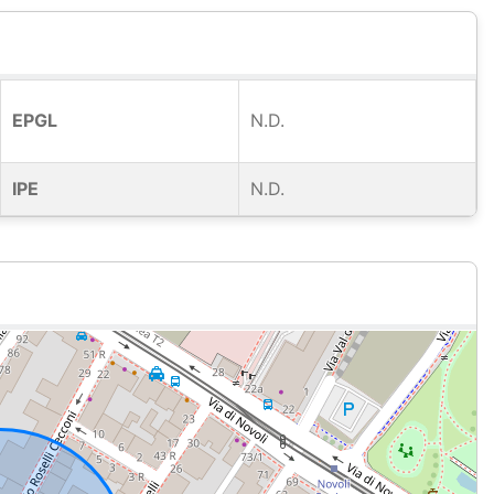
EPGL
N.D.
IPE
N.D.