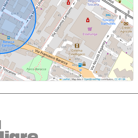
|
Map data ©
contributors,
Leaflet
OpenStreetMap
CC-BY-SA