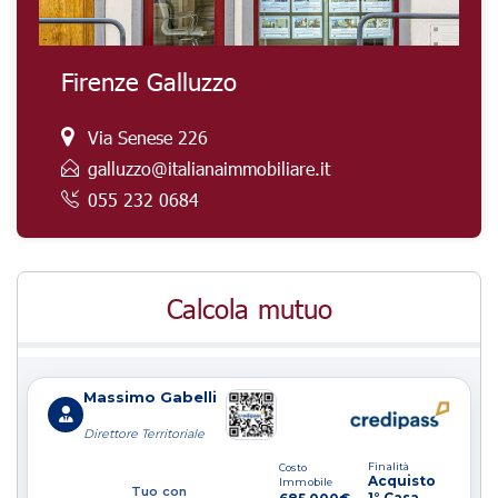
Firenze Galluzzo
Via Senese 226
galluzzo@italianaimmobiliare.it
055 232 0684
Calcola mutuo