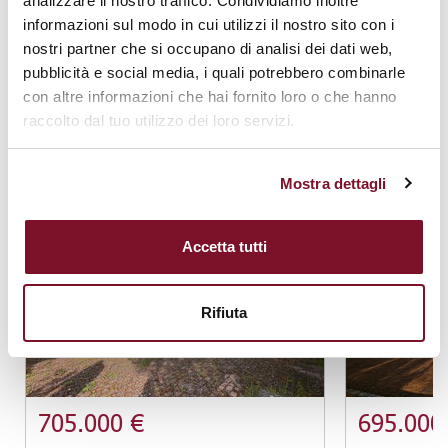
analizzare il nostro traffico. Condividiamo inoltre
informazioni sul modo in cui utilizzi il nostro sito con i
nostri partner che si occupano di analisi dei dati web,
pubblicità e social media, i quali potrebbero combinarle
con altre informazioni che hai fornito loro o che hanno
|
Map data ©
contributors,
Leaflet
OpenStreetMap
CC-BY-SA
raccolto dal tuo utilizzo dei loro servizi.
TI POTREBBERO INTERESSARE ANCHE:
Mostra dettagli
Accetta tutti
Rifiuta
705.000 €
695.000