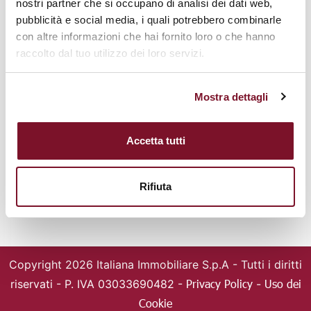
nostri partner che si occupano di analisi dei dati web,
50144 Firenze
pubblicità e social media, i quali potrebbero combinarle
Tel. +39 055361146
con altre informazioni che hai fornito loro o che hanno
Mail: italiana@italianaimmobiliare.it
raccolto dal tuo utilizzo dei loro servizi.
IMMOBILI
FRANCHISING
Cerca immobili
Chi siamo
Mostra dettagli
Valuta la tua casa
Agenzie
Magazine
Entra nella squadra
Accetta tutti
SOCIAL
Rifiuta
Copyright 2026 Italiana Immobiliare S.p.A -
Tutti i diritti
Privacy Policy
Uso dei
riservati - P. IVA 03033690482 -
-
Cookie