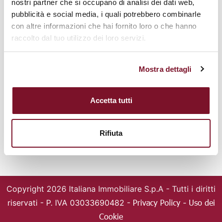
nostri partner che si occupano di analisi dei dati web,
50144 Firenze
pubblicità e social media, i quali potrebbero combinarle
Tel. +39 055361146
con altre informazioni che hai fornito loro o che hanno
Mail: italiana@italianaimmobiliare.it
raccolto dal tuo utilizzo dei loro servizi.
IMMOBILI
FRANCHISING
Cerca immobili
Chi siamo
Mostra dettagli
Valuta la tua casa
Agenzie
Magazine
Entra nella squadra
Accetta tutti
SOCIAL
Rifiuta
Copyright 2026 Italiana Immobiliare S.p.A -
Tutti i diritti
Privacy Policy
Uso dei
riservati - P. IVA 03033690482 -
-
Cookie