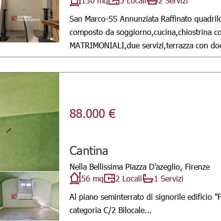
130 mq
5 Locali
2 Servizi
San Marco-SS Annunziata Raffinato quadrilo
composto da soggiorno,cucina,chiostrina co
MATRIMONIALI,due servizi,terrazza con docc
88.000 €
Cantina
Nella Bellissima Piazza D'azeglio, Firenze
56 mq
2 Locali
1 Servizi
Al piano seminterrato di signorile edificio ''
categoria C/2 Bilocale...