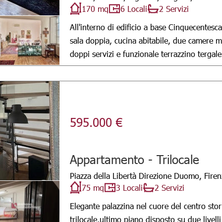
170 mq
6 Locali
2 Servizi
All'interno di edificio a base Cinquecentesc
sala doppia, cucina abitabile, due camere m
doppi servizi e funzionale terrazzino tergale
595.000 €
Appartamento - Trilocale
Piazza della Libertà Direzione Duomo, Firen
75 mq
3 Locali
2 Servizi
Elegante palazzina nel cuore del centro stor
trilocale,ultimo piano disposto su due livell