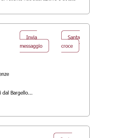
Invia
Santa
messaggio
croce
renze
 dal Bargello...