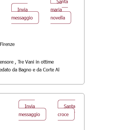
Santa
Invia
maria
messaggio
novella
 Firenze
nsore , Tre Vani in ottime
rredato da Bagno e da Corte Al
Invia
Santa
messaggio
croce